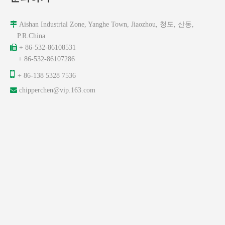

Aishan Industrial Zone, Yanghe Town, Jiaozhou, 청도, 산동,
P.R.China

+ 86-532-86108531
+ 86-532-86107286

+ 86-138 5328 7536

chipperchen@vip.163.com