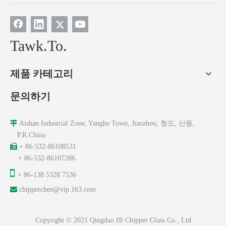
Tawk.To.
제품 카테고리
문의하기

Aishan Industrial Zone, Yanghe Town, Jiaozhou, 청도, 산동,
P.R.China

+ 86-532-86108531
+ 86-532-86107286

+ 86-138 5328 7536

chipperchen@vip.163.com
Copyright © 2021 Qingdao Hi Chipper Glass Co., Ltd