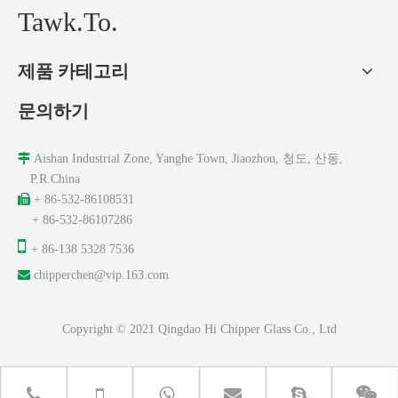
Tawk.To.
제품 카테고리
문의하기

Aishan Industrial Zone, Yanghe Town, Jiaozhou, 청도, 산동,
P.R.China

+ 86-532-86108531
+ 86-532-86107286

+ 86-138 5328 7536

chipperchen@vip.163.com
Copyright © 2021 Qingdao Hi Chipper Glass Co., Ltd