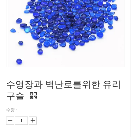
수영장과 벽난로를위한 유리
구슬
수량：